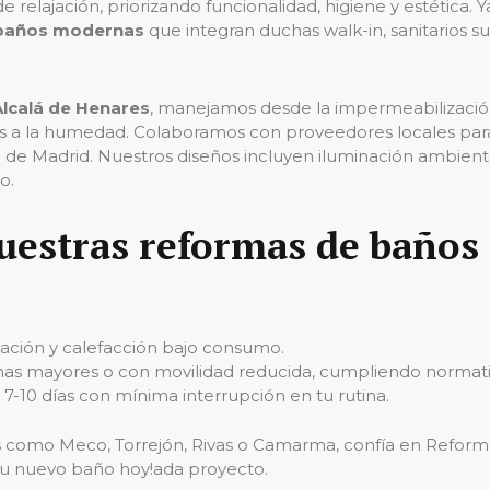
 relajación, priorizando funcionalidad, higiene y estética.
 baños modernas
que integran duchas walk-in, sanitarios s
lcalá de Henares
, manejamos desde la impermeabilización 
tes a la humedad. Colaboramos con proveedores locales para
te de Madrid. Nuestros diseños incluyen iluminación ambien
o.
nuestras
reformas de baños 
ilación y calefacción bajo consumo.
nas mayores o con movilidad reducida, cumpliendo normati
7-10 días con mínima interrupción en tu rutina.
s como Meco, Torrejón, Rivas o Camarma, confía en Reforma
a tu nuevo baño hoy!ada proyecto.