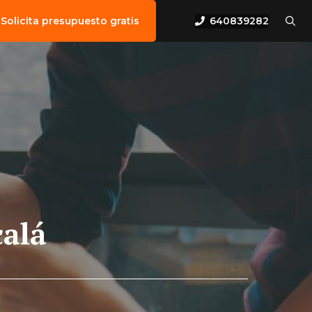
640839282
Solicita presupuesto gratis
calá