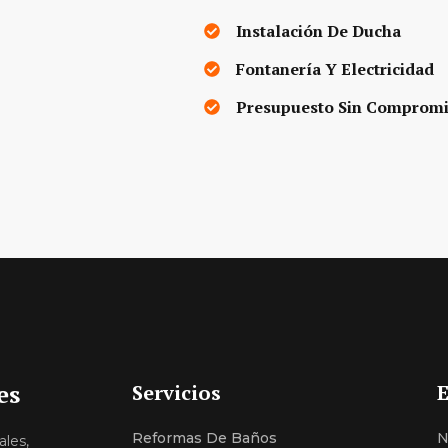
Instalación De Ducha
Fontanería Y Electricidad
Presupuesto Sin Comprom
es
Servicios
Reformas De Baños
N
ales,